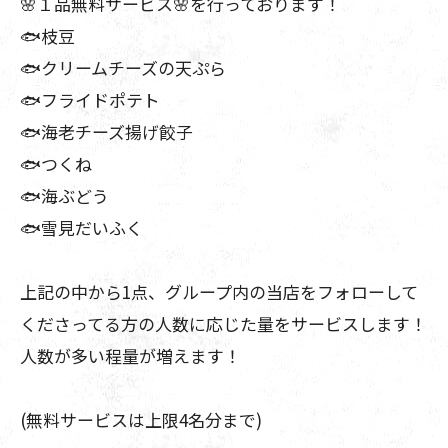
🌸１品無料サービス🌸を行っております！
🐟枝豆
🐟クリームチーズの天ぷら
🐟フライドポテト
🐟海老チーズ揚げ餃子
🐟つくね
🐟海ぶどう
🐟雪見だいふく
上記の中から1点、グループ内の当店をフォローして
くださってる方の人数に応じた量をサービスします！
人数が多い程量が増えます！
(無料サービスは上限4名分まで)