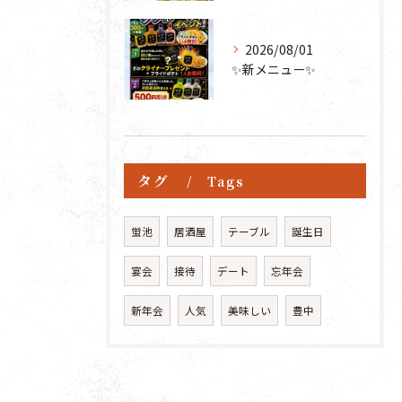
2026/08/01
✨新メニュー✨
タグ
Tags
蛍池
居酒屋
テーブル
誕生日
宴会
接待
デート
忘年会
新年会
人気
美味しい
豊中