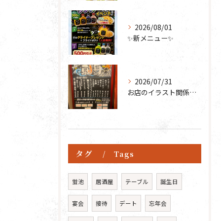
2026/08/01
✨新メニュー✨
2026/07/31
お店のイラスト関係を頼らせてもらってるスタッフが、
タグ
Tags
蛍池
居酒屋
テーブル
誕生日
宴会
接待
デート
忘年会