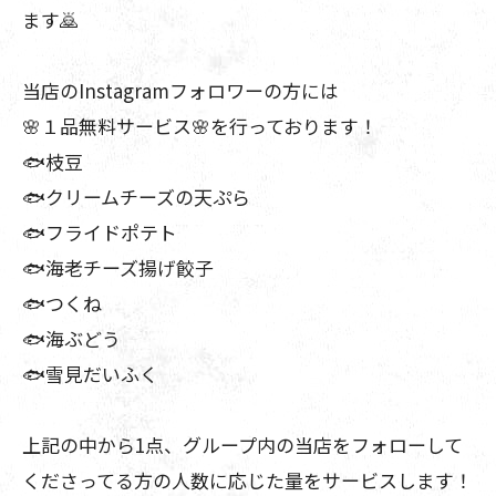
ます🙇
当店のInstagramフォロワーの方には
🌸１品無料サービス🌸を行っております！
🐟枝豆
🐟クリームチーズの天ぷら
🐟フライドポテト
🐟海老チーズ揚げ餃子
🐟つくね
🐟海ぶどう
🐟雪見だいふく
上記の中から1点、グループ内の当店をフォローして
くださってる方の人数に応じた量をサービスします！