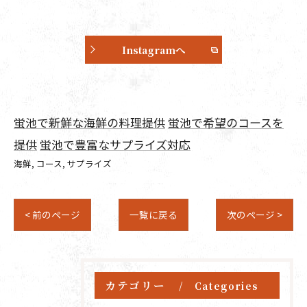
Instagramへ
蛍池で新鮮な海鮮の料理提供
蛍池で希望のコースを
提供
蛍池で豊富なサプライズ対応
海鮮
コース
サプライズ
< 前のページ
一覧に戻る
次のページ >
カテゴリー
Categories