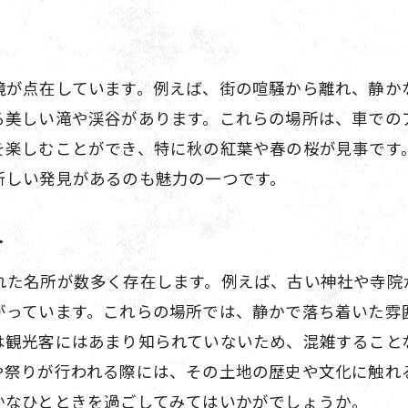
心癒す豊中のドライブ絶景ポイントと名所を楽しむ
心癒される豊中の絶景ドライブスポット
豊中で楽しむ絶景ポイントと名所
境が点在しています。例えば、街の喧騒から離れ、静か
る美しい滝や渓谷があります。これらの場所は、車での
心を癒す豊中のドライブコース紹介
を楽しむことができ、特に秋の紅葉や春の桜が見事です
豊中の絶景と名所で心身をリフレッシュ
新しい発見があるのも魅力の一つです。
ドライブで楽しむ豊中の自然と観光名所
心癒す豊中の絶景と名所を巡る旅
介
れた名所が数多く存在します。例えば、古い神社や寺院
がっています。これらの場所では、静かで落ち着いた雰
は観光客にはあまり知られていないため、混雑すること
や祭りが行われる際には、その土地の歴史や文化に触れ
かなひとときを過ごしてみてはいかがでしょうか。