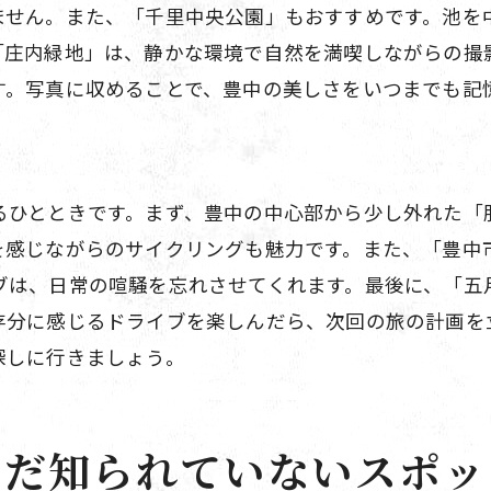
ません。また、「千里中央公園」もおすすめです。池を
ドライブでリフレッシュ豊中の自然巡り
「庄内緑地」は、静かな環境で自然を満喫しながらの撮
週末の豊中ドライブで心身を癒す
す。写真に収めることで、豊中の美しさをいつまでも記
リフレッシュに最適な豊中のドライブスポット
週末を楽しむ豊中のドライブコース
心と体を癒す豊中のドライブ旅
るひとときです。まず、豊中の中心部から少し外れた「
豊中の魅力を再発見絶景と隠れた名所を巡るドライ
を感じながらのサイクリングも魅力です。また、「豊中
豊中の新しい魅力を発見するドライブ
ブは、日常の喧騒を忘れさせてくれます。最後に、「五
絶景と隠れた名所が豊富な豊中のドライブ
存分に感じるドライブを楽しんだら、次回の旅の計画を
豊中の魅力を再発見するためのドライブコース
探しに行きましょう。
絶景スポットと隠れ名所で豊中を再発見
豊中の魅力あふれるドライブスポット紹介
まだ知られていないスポッ
新しい視点で楽しむ豊中のドライブ旅