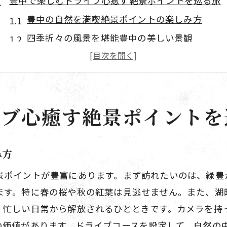
豊中で楽しむドライブ心癒す絶景ポイントを巡る旅
豊中の自然を満喫絶景ポイントの楽しみ方
四季折々の風景を堪能豊中の美しい景観
ドライブで訪れたい豊中のおすすめ絶景スポッ
地元が誇る豊中の自然美を巡るコース
絶景ポイントでの撮影スポット紹介
イブ心癒す絶景ポイントを
心癒すドライブ豊中の景色を楽しむ
豊中の隠れた名所まだ知られていないスポットを探
地元の人しか知らない豊中の秘境
み方
歴史と自然が融合豊中の隠れた名所紹介
景ポイントが豊富にあります。まず訪れたいのは、緑豊
観光客にまだ知られていない豊中のスポット
ます。特に春の桜や秋の紅葉は見逃せません。また、湖
豊中の魅力を再発見隠れた名所巡り
、忙しい日常から解放されるひとときです。カメラを持
の価値があります。ドライブコースを設定して、自然の
地元ならではの豊中の隠れスポット