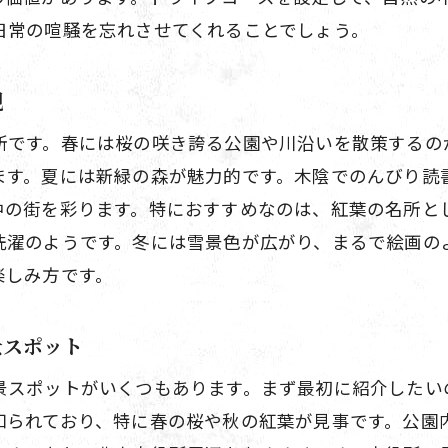
日常の喧騒を忘れさせてくれることでしょう。
豊中で見つける新しい発見と驚き
絶景と隠れた名所豊中ドライブコースの魅力
観
絶景と名所を巡る豊中ドライブの魅力
所です。春には桜の咲き誇る公園や川沿いを散策するの
豊中のドライブコースで楽しむ絶景と名所
ます。夏には新緑の森が魅力的です。木陰でのんびり読
ドライブで行くべき豊中の魅力スポット
中の街を彩ります。特におすすめなのは、紅葉の名所と
豊中の自然と歴史を感じるドライブコース
洗濯のようです。冬には雪景色が広がり、まるで絵画の
絶景と隠れ名所を織り交ぜた豊中ドライブプラ
楽しみ方です。
豊中ドライブで体験する絶景と名所の旅
地元が愛する豊中の絶景ポイントドライブで再発見
景スポット
地元民が推す豊中の絶景ポイント
景スポットがいくつもあります。まず最初に紹介したい
ドライブで再発見する豊中の魅力
知られており、特に春の桜や秋の紅葉が見事です。公園
地元の視点で楽しむ豊中の絶景スポット