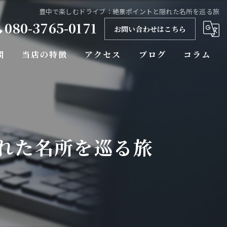
豊中で楽しむドライブ：絶景ポイントと隠れた名所を巡る旅
080-3765-0171
お問い合わせはこちら
問
当店の特徴
アクセス
ブログ
コラム
海鮮
コース
サプライズ
れた名所を巡る旅
飲み放題
刺身