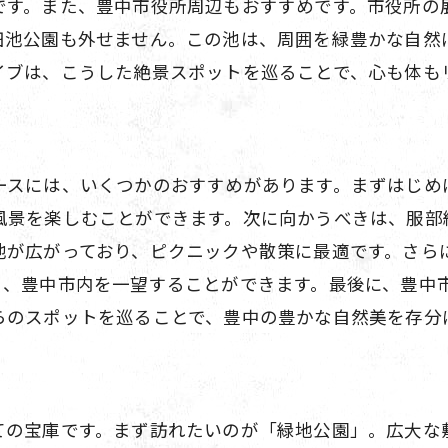
です。また、豊中市役所周辺もおすすめです。市役所の
絶景を楽しむための豊中ドライブコース
田池公園も外せません。この池は、周囲を緑豊かな自然
再発見豊中の自然美を巡る旅
イブは、こうした絶景スポットを巡ることで、心も体も
地元のおすすめ豊中の絶景ドライブスポット
観光客にもおすすめ豊中の隠れた名所を巡るドライ
観光客に人気豊中の隠れ名所
ースには、いくつかのおすすめがあります。まずはじめ
ドライブで訪れるべき豊中のスポット
風景を楽しむことができます。次に向かうべきは、服部
池が広がっており、ピクニックや散策に最適です。さら
地元民の秘密豊中の隠れた名所
り、豊中市内を一望することができます。最後に、豊中
観光の新定番豊中の隠れスポット
らのスポットを巡ることで、豊中の豊かな自然美を存分
ドライブで楽しむ豊中の新しい魅力
豊中の隠れ名所を巡る観光ドライブ
週末にぴったり豊中でリフレッシュできるドライブ
ての宝庫です。まず訪れたいのが「緑地公園」。広大な
週末に最適豊中のリフレッシュドライブ