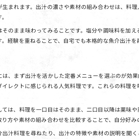
が生まれます。出汁の濃さや素材の組み合わせは、料理
魚介出汁を手軽に家庭で味わうコツ
す。
ラーメンや鍋に生きる魚介出汁の魅力
魚介出汁が引き立つラーメンの美味しさ体験
はそのまま味わってみることです。塩分や調味料を加え
す。経験を重ねることで、自宅でも本格的な魚介出汁を
鍋料理で感じる魚介出汁の深い旨味の秘密
魚介出汁を活かしたラーメンの作り方の魅力
鍋やラーメンで味わう魚介出汁の応用例
には、まず出汁を活かした定番メニューを選ぶのが効果
魚介出汁が主役のラーメンと鍋の楽しみ方
ダイレクトに感じられる人気料理です。これらの料理を
出汁の種類と違いを知れば味が変わる
魚介出汁と他の出汁の違いを徹底比較
しては、料理を一口目はそのまま、二口目以降は薬味や
海鮮居酒屋で学ぶ魚介出汁の種類と特徴
取り方や素材の組み合わせを比較することで、自分好み
魚介出汁の素材別風味の違いを楽しむ
介出汁料理を尋ねたり、出汁の特徴や素材の説明を聞く
本格和食に活きる魚介出汁の選び方