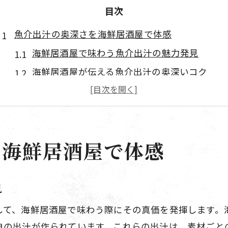
目次
魚介出汁の奥深さを海鮮居酒屋で体感
海鮮居酒屋で味わう魚介出汁の魅力発見
海鮮居酒屋が伝える魚介出汁の奥深いコク
魚介出汁と海鮮居酒屋のうまみ体験法
魚介出汁が光る海鮮居酒屋の人気メニュー解説
魚介出汁と海鮮居酒屋で学ぶ和食の基本
を海鮮居酒屋で体感
本格和食に欠かせない魚介出汁の秘密
魚介出汁が本格和食に欠かせない理由
海鮮居酒屋で知る魚介出汁の和食活用法
見
魚介出汁が和食の味を支える仕組み解説
して、海鮮居酒屋で味わう際にその真価を発揮します。
魚介出汁が本格和食の味を引き立てる要素
自の出汁が作られています。これらの出汁は、素材ごと