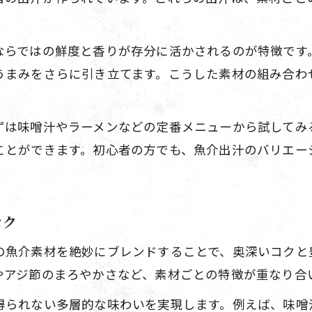
海鮮居酒屋の技が活きる魚介出汁の秘密
海鮮居酒屋が教える出汁活用術
ならではの鮮度と香りが存分に活かされるのが特徴です
海鮮居酒屋直伝の魚介出汁活用アイデア
うまみをさらに引き立てます。こうした素材の組み合わ
魚介出汁を使った和食アレンジのコツ紹介
海鮮居酒屋流魚介出汁の効かせ方を解説
ずは味噌汁やラーメンなどの定番メニューから試してみ
魚介出汁で広がる和食のバリエーション
ことができます。初心者の方でも、魚介出汁のバリエー
海鮮居酒屋おすすめ魚介出汁の使い方
家庭で楽しむ魚介出汁の作り方ガイド
コク
家庭で簡単に作れる魚介出汁の方法解説
海鮮居酒屋流魚介出汁の取り方ポイント
の魚介素材を絶妙にブレンドすることで、奥深いコクと
やアジ節のまろやかさなど、素材ごとの特徴が重なり合
魚介出汁の作り方と失敗しないコツを紹介
毎日の和食を彩る魚介出汁の家庭活用法
得られない多層的な味わいを実現します。例えば、味噌