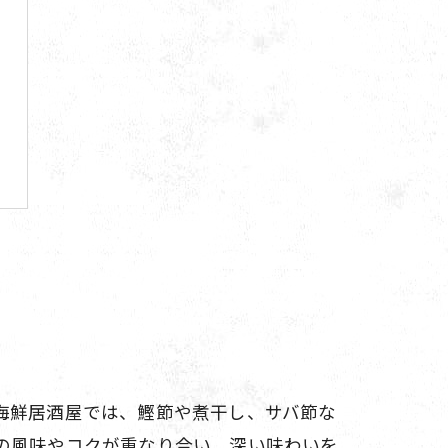
海鮮居酒屋では、鰹節や煮干し、サバ節な
の風味やコクが重なり合い、深い味わいを