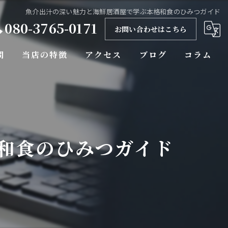
魚介出汁の深い魅力と海鮮居酒屋で学ぶ本格和食のひみつガイド
080-3765-0171
お問い合わせはこちら
問
当店の特徴
アクセス
ブログ
コラム
海鮮
コース
サプライズ
和食のひみつガイド
飲み放題
刺身