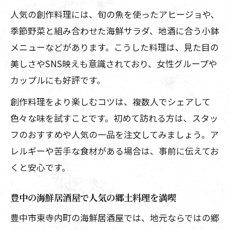
を
人気の創作料理には、旬の魚を使ったアヒージョや、
駅近エリアで出会う海鮮の楽しみ方
季節野菜と組み合わせた海鮮サラダ、地酒に合う小鉢
駅近の海鮮居酒屋で味わう豊富な魚介料
メニューなどがあります。こうした料理は、見た目の
理
美しさやSNS映えも意識されており、女性グループや
海鮮居酒屋で気軽に楽しむ駅近グルメ体
カップルにも好評です。
験
創作料理をより楽しむコツは、複数人でシェアして
駅近エリアで注目の海鮮居酒屋を堪能
色々な味を試すことです。初めて訪れる方は、スタッ
豊中駅海鮮丼を楽しむおすすめ海鮮居酒
フのおすすめや人気の一品を注文してみましょう。ア
屋
レルギーや苦手な食材がある場合は、事前に伝えてお
海鮮居酒屋で駅近ならではのおもてなし
くと安心です。
体験
豊中の海鮮居酒屋で人気の郷土料理を満喫
海鮮居酒屋で特別な夜を過ごすコツ
豊中市東寺内町の海鮮居酒屋では、地元ならではの郷
海鮮居酒屋で非日常を味わう夜の過ごし