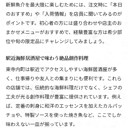
ト
新鮮魚介を最大限に楽しむためには、注文時に「本日
海鮮居酒屋で味わう旬の魚介と地酒の魅
のおすすめ」や「入荷情報」を店員に聞いてみるのが
力
ポイントです。初心者の方には盛り合わせや店主のお
まかせメニューがおすすめで、経験豊富な方は希少部
地酒と共に楽しむ海鮮居酒屋の創作料理
位や旬の限定品にチャレンジしてみましょう。
海鮮居酒屋で寛ぐ地酒と魚介のマリアー
ジュ
駅近海鮮居酒屋で味わう絶品創作料理
落ち着いた空間で創作料理を堪能
東寺内町は駅近でアクセスしやすい海鮮居酒屋が多
落ち着いた海鮮居酒屋で創作料理を満喫
く、仕事帰りや友人との集まりにも便利です。これら
和やかな空間で味わう海鮮居酒屋の逸品
の店舗では、伝統的な海鮮料理だけでなく、シェフの
海鮮居酒屋で静かな時間と創作料理を楽
工夫が光る創作料理が豊富に提供されています。例え
しむ
ば、定番の刺身に和洋のエッセンスを加えたカルパッ
個室完備の海鮮居酒屋でゆったり食事
チョや、特製ソースを使った焼き魚など、ここでしか
落ち着いた海鮮居酒屋で特別なひととき
味わえない一皿が揃っています。