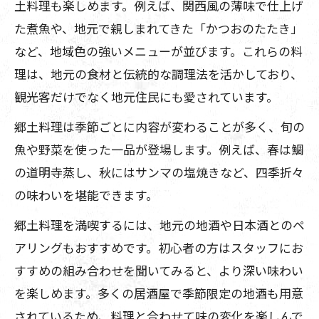
土料理も楽しめます。例えば、関西風の薄味で仕上げ
方
た煮魚や、地元で親しまれてきた「かつおのたたき」
特別な夜にぴったりな海鮮居酒屋選びの
など、地域色の強いメニューが並びます。これらの料
秘訣
理は、地元の食材と伝統的な調理法を活かしており、
海鮮居酒屋で仲間と楽しむ特別なひとと
観光客だけでなく地元住民にも愛されています。
き
郷土料理は季節ごとに内容が変わることが多く、旬の
海鮮居酒屋で記念日を彩る創作料理の
魚や野菜を使った一品が登場します。例えば、春は鯛
数々
の道明寺蒸し、秋にはサンマの塩焼きなど、四季折々
豊中三邑移転も話題の海鮮居酒屋を体験
の味わいを堪能できます。
郷土料理を満喫するには、地元の地酒や日本酒とのペ
アリングもおすすめです。初心者の方はスタッフにお
すすめの組み合わせを聞いてみると、より深い味わい
を楽しめます。多くの居酒屋で季節限定の地酒も用意
されているため、料理と合わせて味の変化を楽しんで