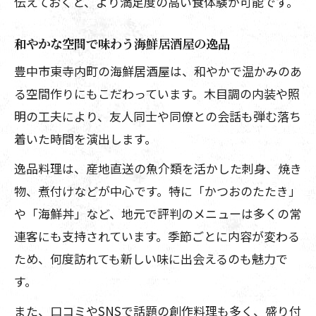
伝えておくと、より満足度の高い食体験が可能です。
和やかな空間で味わう海鮮居酒屋の逸品
豊中市東寺内町の海鮮居酒屋は、和やかで温かみのあ
る空間作りにもこだわっています。木目調の内装や照
明の工夫により、友人同士や同僚との会話も弾む落ち
着いた時間を演出します。
逸品料理は、産地直送の魚介類を活かした刺身、焼き
物、煮付けなどが中心です。特に「かつおのたたき」
や「海鮮丼」など、地元で評判のメニューは多くの常
連客にも支持されています。季節ごとに内容が変わる
ため、何度訪れても新しい味に出会えるのも魅力で
す。
また、口コミやSNSで話題の創作料理も多く、盛り付