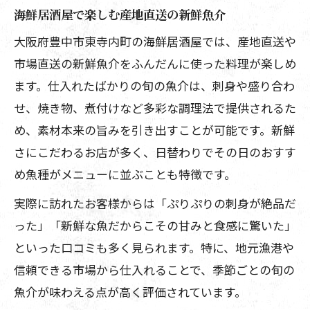
創作料理が織りなす豊かなひととき
海鮮居酒屋で楽しむ産地直送の新鮮魚介
海鮮居酒屋で出会う創作料理の多様な魅
大阪府豊中市東寺内町の海鮮居酒屋では、産地直送や
力
市場直送の新鮮魚介をふんだんに使った料理が楽しめ
創作料理と海鮮居酒屋の新しい楽しみ方
ます。仕入れたばかりの旬の魚介は、刺身や盛り合わ
海鮮居酒屋で味わう鰹のたたきの美味し
せ、焼き物、煮付けなど多彩な調理法で提供されるた
さ
め、素材本来の旨みを引き出すことが可能です。新鮮
豊中の海鮮居酒屋で創作料理を堪能する
さにこだわるお店が多く、日替わりでその日のおすす
コツ
め魚種がメニューに並ぶことも特徴です。
豊中かつおのたたきが人気の海鮮居酒屋
実際に訪れたお客様からは「ぷりぷりの刺身が絶品だ
新鮮な魚介と地酒で楽しむ美食空間
った」「新鮮な魚だからこその甘みと食感に驚いた」
海鮮居酒屋で新鮮魚介と地酒の絶妙な調
といった口コミも多く見られます。特に、地元漁港や
和
信頼できる市場から仕入れることで、季節ごとの旬の
魚介が味わえる点が高く評価されています。
美食空間を彩る海鮮居酒屋の地酒セレク