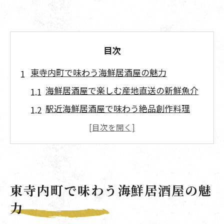
目次
東寺内町で味わう海鮮居酒屋の魅力
海鮮居酒屋で楽しむ産地直送の新鮮魚介
駅近海鮮居酒屋で味わう絶品創作料理
豊中の海鮮居酒屋で人気の郷土料理を満
喫
さかなの美味しいお店を海鮮居酒屋で体
験
東寺内町で味わう海鮮居酒屋の魅
海鮮居酒屋で味わうこだわりの季節限定
力
メニュー